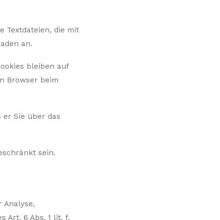
 Textdateien, die mit
haden an.
ookies bleiben auf
ren Browser beim
 er Sie über das
eschränkt sein.
r Analyse,
t. 6 Abs. 1 lit. f.