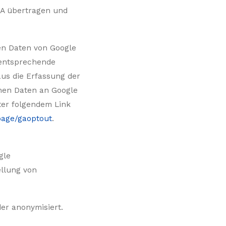
SA übertragen und
en Daten von Google
 entsprechende
aus die Erfassung der
nen Daten an Google
ter folgendem Link
page/gaoptout
.
gle
ellung von
er anonymisiert.